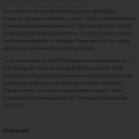
Der nächste Schritt wird die Etablierung einer regelmäßigen
Austausch-/Diskussionsplattform („runder Tisch“) mit den beteiligten
Eisenbahnverkehrsunternehmen sein. Dafür wird die GWG mbH die
Initiative und Moderation übernehmen. Ein erster Termin ist bereits
im Mai/Juni angedacht. Ein wichtiges Thema wird auch der Ausbau
des Wissens zur schienenbasierten Logistik sein.
„Es ist es mir sehr wichtig, das GVZ Göttingen allen relevanten Akteuren –
auch überregional – mit seiner Leistungsfähigkeit vorzustellen. Mit der
durchgeführten Potentialanalyse haben wir eine strategische Leitlinie für die
Optimierung und den Ausbau des Schienengüterverkehrs am Standort
Göttingen erhalten, die wir jetzt sukzessive umsetzen werden,“ erklärt
Christine Kross, Clustermanagerin der LMC Göttingen|Südniedersachsen,
GWG mbH.
Hintergrund