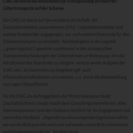
GWG verstärkt die Aktivitäten zur Ermöglichung vermehrter
Gütertransporte auf der Schiene
Die GWG ist damit auf die verladene Wirtschaft, die
Eisenbahnverkehrs-unternehmen (EVU), Logistikdienstleister und
weitere Stakeholder zugegangen, um noch weitere Potenziale für den
Schienentransport zu ermitteln. Nachhaltigkeit in der Logistik
(„green logistics“) gewinnt zunehmend in den strategischen
Transportentscheidungen der Unternehmen an Bedeutung. Um die
Attraktivität des Standortes zu steigern, wird es weiter Aufgabe der
GWG sein, als Kümmerin zu fungieren ggf. auch
Infrastrukturmaßnahmen umzusetzen, u.a. durch die Bereitstellung
von Lager-/Depotflächen.
Für die GWG als Auftraggeberin der Potenzialanalyse dankt
Geschäftsführerin Ursula Haufe dem Consultingunternehmen, allen
Interviewpartnern und den Förderern herzlich für ihr Engagement und
wertvolles Feedback. „
Abgeleitet aus den vorliegenden Ergebnissen richten
wir nun den Blick ganz klar nach vorn und werden unsere Rolle als Kümmerin
und Koordinatorin ausfüllen“
, kündigt sie an.