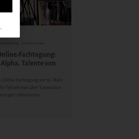
um
ranstaltung
Unternehmen
Online-Fachtagung:
 Alpha. Talente von
n Online-Fachtagung am 18. März
die Teilnehmen über "Generation
 morgen" informieren.