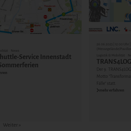
26.06.2025 | 12:00 Uhr
(Messegelände/Pavillon
ilität
News
huttle-Service Innenstadt
Logistik & Mobilität
N
TRANS4LOG 
 Sommerferien
Der 9. TRANS4LOG 
hren
Motto "Transformati
Fälle" statt.
mehr erfahren
Weiter »