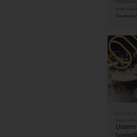
Nutzfahrze
einer zukü
mehr erfa
13.11.2025 | 0
Logistik & Mob
Unter
Logisti