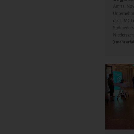
Am 13. Nov
Unternehm
des L|MC Lo
Südnieders
Niedersachs
mehr erfa