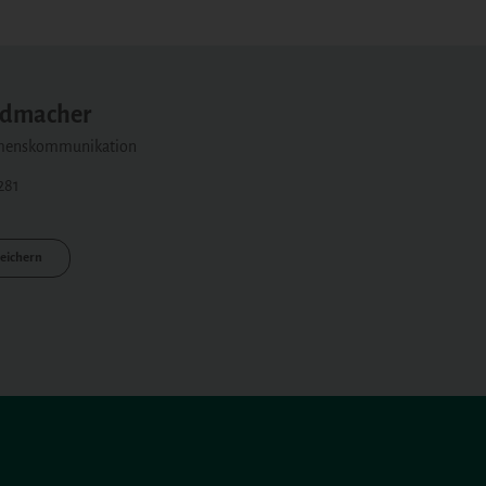
eldmacher
hmenskommunikation
281
eichern