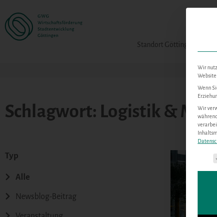
Standort Göttingen
Wir nutz
Website 
Wenn Sie
Erziehun
Schlagwort: Logistik & Mobi
Wir verw
während 
verarbei
Inhalts
Datensc
Typ
Es fol
Alle
Newsblog-Beitrag
Veranstaltung