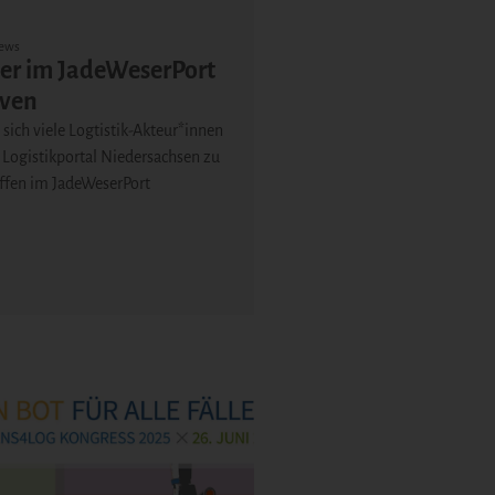
ews
ner im JadeWeserPort
ven
sich viele Logtistik-Akteur*innen
Logistikportal Niedersachsen zu
ffen im JadeWeserPort