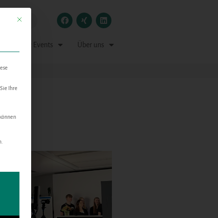
Mit diesem Button wird der Dialog geschlossen. Seine Funktionalität ist identisch mit der
 Medien & Events
Über uns
iese
Sie Ihre
 können
n.
n kann. Die erste Service-Gruppe ist essenziell und kann nicht abgewählt w