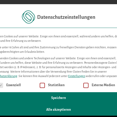
Datenschutzeinstellungen
Für Unternehmen
Für Startups
Immobilien
News,
en Cookies auf unserer Website. Einige von ihnen sind essenziell, während andere uns helfen, d
und Ihre Erfahrung zu verbessern.
 unter 16 Jahre alt sind und Ihre Zustimmung zu freiwilligen Diensten geben möchten, müssen 
gsberechtigten um Erlaubnis bitten.
lität
enden Cookies und andere Technologien auf unserer Website. Einige von ihnen sind essenziell,
andere uns helfen, diese Website und Ihre Erfahrung zu verbessern.
Personenbezogene Daten
tet werden (z. B. IP-Adressen), z. B. für personalisierte Anzeigen und Inhalte oder Anzeigen- und
messung.
Weitere Informationen über die Verwendung Ihrer Daten finden Sie in unserer
hutzerklärung
.
Sie können Ihre Auswahl jederzeit unter
Einstellungen
widerrufen oder anpasse
gt eine Liste der Service-Gruppen, für die eine Einwilligung erteilt werde
Essenziell
Statistiken
Externe Medien
Speichern
Alle akzeptieren