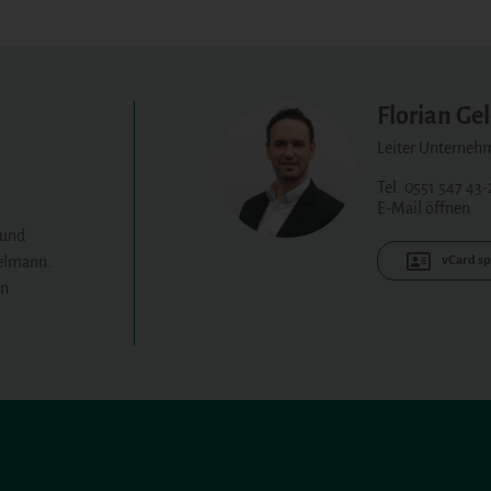
Florian G
Leiter Unterne
Tel. 0551 547 43-
E-Mail öffnen
 und
telmann.
vCard sp
en