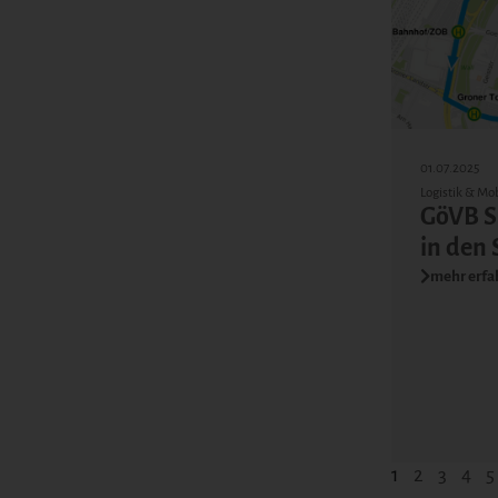
01.07.2025
Logistik & Mob
GöVB S
in den
mehr erfa
1
2
3
4
5