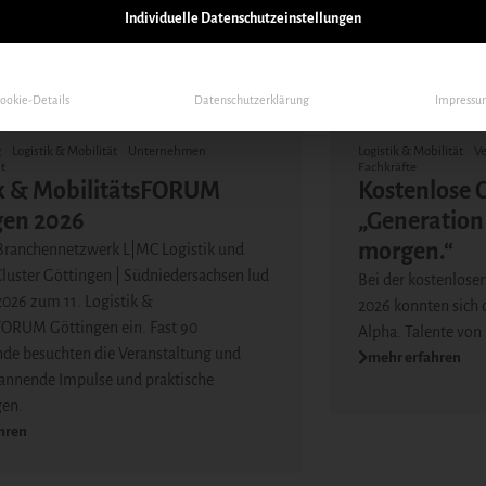
Individuelle Datenschutzeinstellungen
ookie-Details
Datenschutzerklärung
Impress
02.02.2026
g
Logistik & Mobilität
Unternehmen
Logistik & Mobilität
Ve
t
Fachkräfte
ik & MobilitätsFORUM
Kostenlose 
gen 2026
„Generation
morgen.“
ranchennetzwerk L|MC Logistik und
luster Göttingen | Südniedersachsen lud
Bei der kostenlose
2026 zum 11. Logistik &
2026 konnten sich 
FORUM Göttingen ein. Fast 90
Alpha. Talente von
de besuchten die Veranstaltung und
mehr erfahren
pannende Impulse und praktische
en.
hren