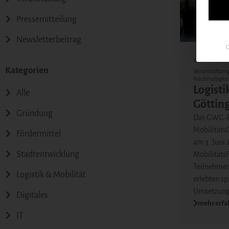
Pressemitteilung
Newsletterbeitrag
C
24.04.2026
Kategorien
Veranstaltun
Nachhaltigkei
Logist
Alle
Göttin
Gründung
Das GWG-B
MobilitätsC
Fördermittel
am 3. Juni 
Stadtentwicklung
Mobilitäts
Teilnehmen
Logistik & Mobilität
erlebten s
Umsetzung
Digitales
mehr erfa
IT