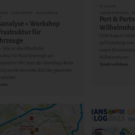
22.09.2025
ilität
Unternehmen
Veranstaltung
Logistik & Mobilität
N
t
Port & Part
sanalyse + Workshop
Wilhelmsha
rastruktur für
Ende August trafen 
hrzeuge
auf Einladung vom 
- Wie ist die öffentliche
einem Branchentre
truktur für Nutzfahrzeuge am
Wilhelmshaven.
sstandort? Mit Start der Workshop-Reihe
mehr erfahren
025 wurde ein erstes Bild der gesamten
rarbeitet.
hren