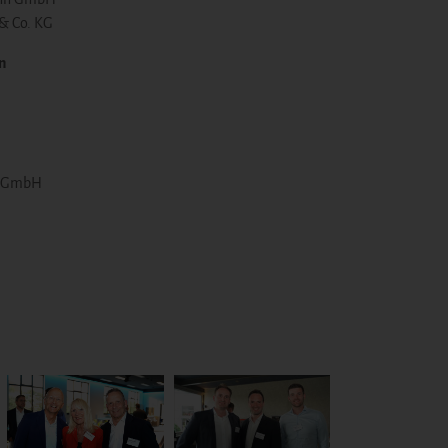
 & Co. KG
n
g GmbH