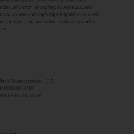
mpaign Management, das reichweitenstarke und
den und Creator*innen pflegt die Agentur zu jeder
m zu wachsen und langfristig erfolgreich zu sein. Mit
n von Trends und qualitativen Ergebnissen möchte
hen.
lkreis Südniedersachsen „DIE
EN UNTERNEHMER“
leiter der IHK Hannover
ann GmbH