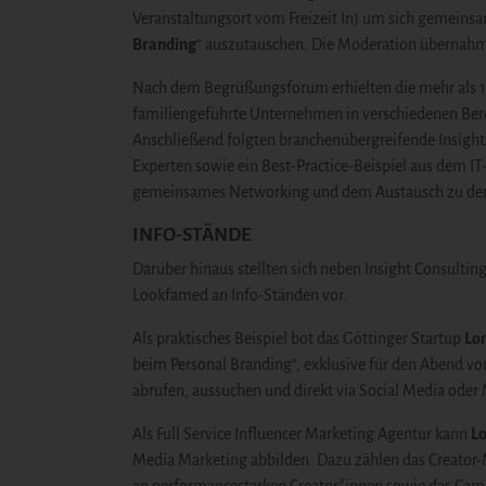
Veranstaltungsort vom Freizeit In) um sich gemeins
Branding
“ auszutauschen. Die Moderation übernahm
Nach dem Begrüßungsforum erhielten die mehr als 1
familiengeführte Unternehmen in verschiedenen Bere
Anschließend folgten branchenübergreifende Insight
Experten sowie ein Best-Practice-Beispiel aus dem I
gemeinsames Networking und dem Austausch zu de
INFO-STÄNDE
Darüber hinaus stellten sich neben
Insight Consultin
Lookfamed
an Info-Ständen vor.
Als praktisches Beispiel bot das Göttinger Startup
Lo
beim Personal Branding“, exklusive für den Abend vo
abrufen, aussuchen und direkt via Social Media oder
Als Full Service Influencer Marketing Agentur kann
L
Media Marketing abbilden. Dazu zählen das Creator