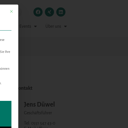
Mit diesem Button wird der Dialog geschlossen. Seine Funktionalität ist identisch mit der
 Medien & Events
Über uns
iese
Sie Ihre
 können
n.
nlicher Kontakt
n kann. Die erste Service-Gruppe ist essenziell und kann nicht abgewählt w
Jens Düwel
Geschäftsführer
Tel. 0551 547 43-0