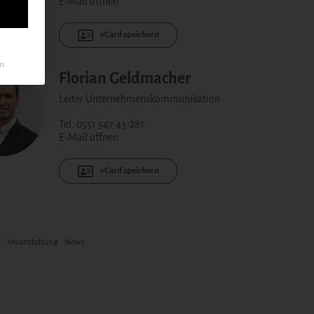
E-Mail öffnen
vCard speichern
um
Florian Geldmacher
Leiter Unternehmenskommunikation
Tel. 0551 547 43-281
E-Mail öffnen
vCard speichern
n
Veranstaltung
News