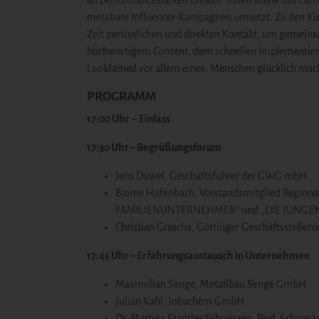
an performancestarken Creator*innen sowie das Ca
messbare Influencer-Kampagnen umsetzt. Zu den Kun
Zeit persönlichen und direkten Kontakt, um gemeinsa
hochwertigem Content, dem schnellen Implementiere
Lookfamed vor allem eines: Menschen glücklich mac
PROGRAMM
17:00 Uhr
–
Einlass
17:30 Uhr –
Begrüßungsforum
Jens Düwel, Geschäftsführer der GWG mbH
Bjarne Hufenbach, Vorstandsmitglied Regiona
FAMILIENUNTERNEHMER“ und „DIE JUNG
Christian Grascha, Göttinger Geschäftsstellen
17:45 Uhr –
Erfahrungsaustausch in Unternehmen
Maximilian Senge,
Metallbau Senge GmbH
Julian Kahl,
Jobachem GmbH
Dr. Martina Städtler-Schumann,
Prof. Schum