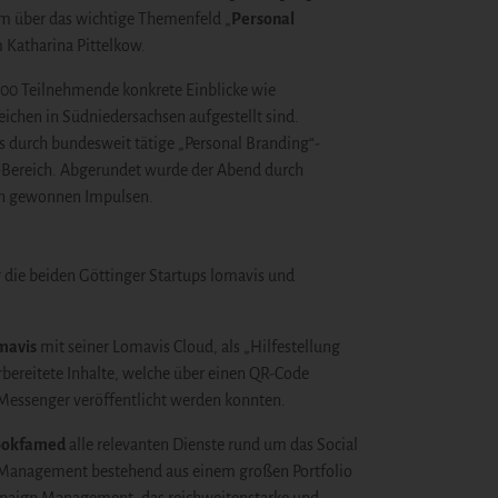
am über das wichtige Themenfeld „
Personal
 Katharina Pittelkow.
00 Teilnehmende konkrete Einblicke wie
ichen in Südniedersachsen aufgestellt sind.
s durch bundesweit tätige „Personal Branding“-
T-Bereich. Abgerundet wurde der Abend durch
n gewonnen Impulsen.
g
die beiden Göttinger Startups
lomavis
und
mavis
mit seiner Lomavis Cloud, als „Hilfestellung
rbereitete Inhalte, welche über einen QR-Code
 Messenger veröffentlicht werden konnten.
ookfamed
alle relevanten Dienste rund um das Social
-Management bestehend aus einem großen Portfolio