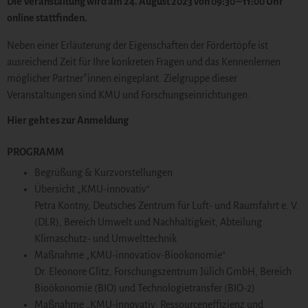
Die Veranstaltung wird am 24. August 2023 von 09:30 – 11:00 Uhr
online stattfinden.
Neben einer Erläuterung der Eigenschaften der Fördertöpfe ist
ausreichend Zeit für Ihre konkreten Fragen und das Kennenlernen
möglicher Partner*innen eingeplant. Zielgruppe dieser
Veranstaltungen sind KMU und Forschungseinrichtungen.
Hier geht es zur Anmeldung
PROGRAMM
Begrüßung & Kurzvorstellungen
Übersicht „KMU-innovativ“
Petra Kontny, Deutsches Zentrum für Luft- und Raumfahrt e. V.
(DLR), Bereich Umwelt und Nachhaltigkeit, Abteilung
Klimaschutz- und Umwelttechnik
Maßnahme „KMU-innovatiov-Bioökonomie“
Dr. Eleonore Glitz, Forschungszentrum Jülich GmbH, Bereich
Bioökonomie (BIO) und Technologietransfer (BIO-2)
Maßnahme „KMU-innovativ: Ressourceneffizienz und