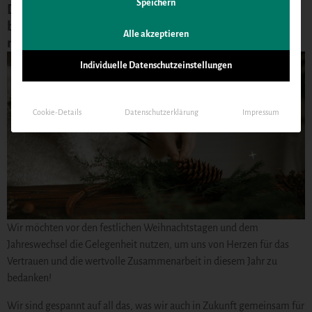
Speichern
Die GWG wünscht Ihnen und Ihrer Familie eine
besinnliche Weihnachtszeit und ein gesundes
Alle akzeptieren
neues Jahr.
Individuelle Datenschutzeinstellungen
Cookie-Details
Datenschutzerklärung
Impressum
Wir möchten vor den festlichen Weihnachtstagen und dem
Jahreswechsel die Gelegenheit nutzen, um uns von Herzen für das
Vertrauen und die wertvolle Zusammenarbeit in diesem Jahr zu
bedanken!
Wir sind gespannt auf all das, was wir auch in Zukunft gemeinsam für