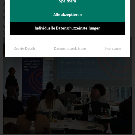
Speichern
Am 3. und 4. November 2022 fand die
Herbsttagung des Verein Technologie-Zentren
Alle akzeptieren
Niedersachsen (VTN) in Göttingen statt. Dabei
wurden Spannende Einblicke in den
Individuelle Datenschutzeinstellungen
Wissenschaftsstandort Göttingen gegeben.
Cookie-Details
Datenschutzerklärung
Impressum