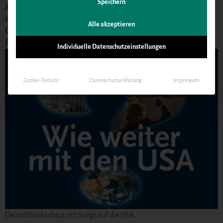
Speichern
Am 30.01.2025 lud die Niedersächsische Akademie
der Wissenschaften zu Göttingen zum
Alle akzeptieren
Gesprächsabend "Wie weiter mit den USA" in das
historische Rathaus Göttingen.
Individuelle Datenschutzeinstellungen
Cookie-Details
Datenschutzerklärung
Impressum
Deutschland schaut mit Sorge auf die USA.