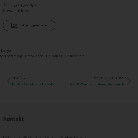
Tel. 0551 39-30500
E-Mail öffnen
vCard speichern
Tags:
Veranstaltung
Life Science
Gründung
Gesundheit
ZURÜCK
NÄCHSTER BEITRAG
MEETUP Gründung & Innovation
Kick-Off-Meeting für Messebeteiligung bei der EXPO REAL
Kontakt
GWG Gesellschaft für Wirtschaftsförderung