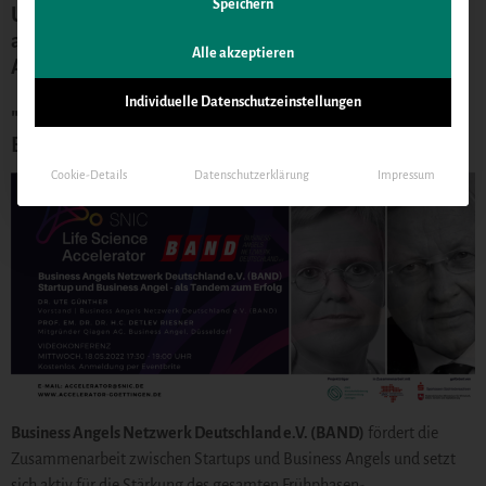
Speichern
Unser Team vom SNIC Life Science Accelerator lädt
am 18. Mai 2022 zum Austausch mit dem Business
Alle akzeptieren
Angels Netzwerk Deutschland e.V. (BAND) ein.
Individuelle Datenschutzeinstellungen
"Startup und Business Angel - als Tandem zum
Erfolg"
Cookie-Details
Datenschutzerklärung
Impressum
Business Angels Netzwerk Deutschland e.V. (BAND)
fördert die
Zusammenarbeit zwischen Startups und Business Angels und setzt
sich aktiv für die Stärkung des gesamten Frühphasen-