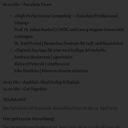
18:00 Uhr – Parallele Foren
»High Performance Computing — Zwischen Problem und
Lösung«
Prof. Dr. Julian Kunkel |
GWDG
und
Georg-August-Universität
Göttingen
Dr. Axel Probst |
Deutsches Zentrum für Luft- und Raumfahrt
»Digitale Startups für eine nachhaltige Wirtschaft«
Andreas Heckmann |
agvolution
Richard Petersik |
vineforecast
Eike Matthies |
klimeva climate solutions
18:45 Uhr – Ausblick »Nachhaltig & Digital»
19:00 Uhr – Get Together
TEILNAHME
Die Teilnahme ist kostenlos. Anmeldeschluss ist der 13. April 2023.
Hier geht es zur Anmeldung!
Die Veranstaltung findet am 18. April 2023 ab 16:00 Uhr (Einlass ab