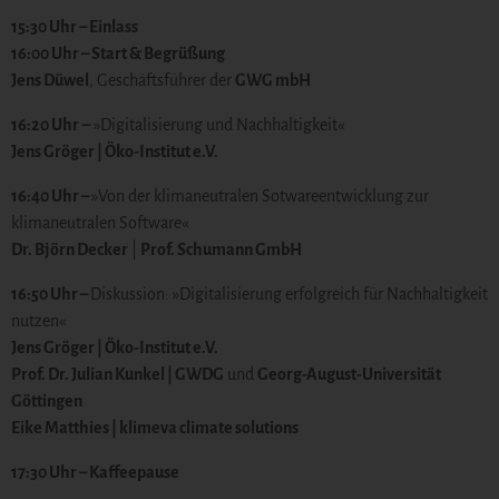
15:30 Uhr – Einlass
16:00 Uhr – Start & Begrüßung
Jens Düwel
, Geschäftsführer der
GWG mbH
16:20 Uhr
–
»Digitalisierung und Nachhaltigkeit«
Jens Gröger |
Öko-Institut e.V.
16:40 Uhr –
»Von der klimaneutralen Sotwareentwicklung zur
klimaneutralen Software«
Dr. Björn Decker
|
Prof. Schumann GmbH
16:50 Uhr –
Diskussion: »Digitalisierung erfolgreich für Nachhaltigkeit
nutzen«
Jens Gröger |
Öko-Institut e.V.
Prof. Dr. Julian Kunkel |
GWDG
und
Georg-August-Universität
Göttingen
Eike Matthies |
klimeva climate solutions
17:30 Uhr – Kaffeepause