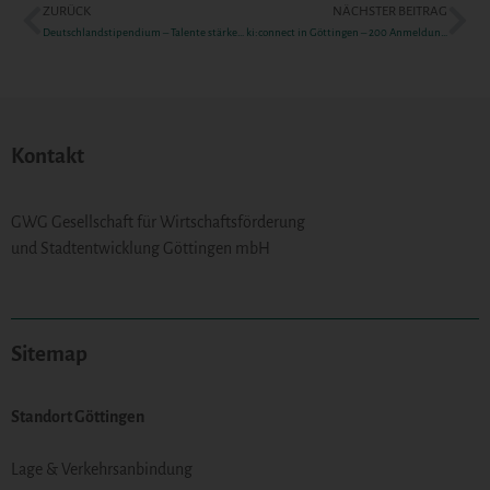
ZURÜCK
NÄCHSTER BEITRAG
Deutschlandstipendium – Talente stärken, Zukunft gestalten!
ki:connect in Göttingen – 200 Anmeldungen und ein inspirierender Austausch
Kontakt
GWG Gesellschaft für Wirtschaftsförderung
und Stadtentwicklung Göttingen mbH
Sitemap
Standort Göttingen
Lage & Verkehrsanbindung