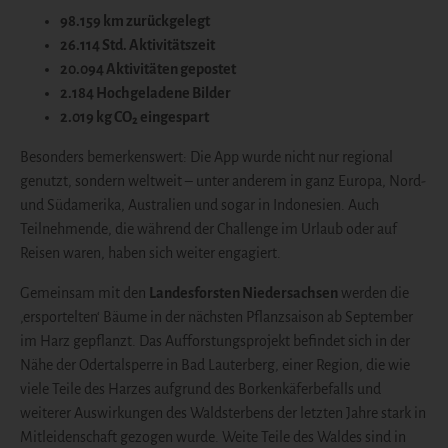
98.159 km zurückgelegt
26.114 Std. Aktivitätszeit
20.094 Aktivitäten gepostet
2.184 Hochgeladene Bilder
2.019 kg CO₂ eingespart
Besonders bemerkenswert: Die App wurde nicht nur regional
genutzt, sondern weltweit – unter anderem in ganz Europa, Nord-
und Südamerika, Australien und sogar in Indonesien. Auch
Teilnehmende, die während der Challenge im Urlaub oder auf
Reisen waren, haben sich weiter engagiert.
Gemeinsam mit den
Landesforsten Niedersachsen
werden die
‚ersportelten‘ Bäume in der nächsten Pflanzsaison ab September
im Harz gepflanzt. Das Aufforstungsprojekt befindet sich in der
Nähe der Odertalsperre in Bad Lauterberg, einer Region, die wie
viele Teile des Harzes aufgrund des Borkenkäferbefalls und
weiterer Auswirkungen des Waldsterbens der letzten Jahre stark in
Mitleidenschaft gezogen wurde. Weite Teile des Waldes sind in