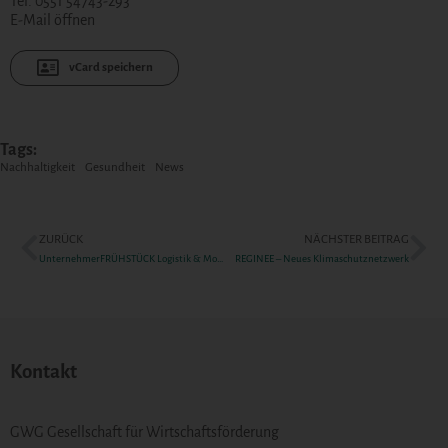
Tel. 0551 54743-293
E-Mail öffnen
vCard speichern
Tags:
Nachhaltigkeit
Gesundheit
News
ZURÜCK
NÄCHSTER BEITRAG
UnternehmerFRÜHSTÜCK Logistik & Mobilität
REGINEE – Neues Klimaschutznetzwerk
Kontakt
GWG Gesellschaft für Wirtschaftsförderung