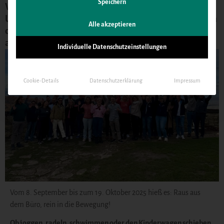
Speichern
Vom 7. September bis 19. Oktober haben sich 42
Unternehmen aus Südniedersachsen erfolgreich an
Alle akzeptieren
der Move4Tree-Challenge beteiligt. Natürlich war
auch die GWG dabei.
Individuelle Datenschutzeinstellungen
Cookie-Details
Datenschutzerklärung
Impressum
Vom 8. September bis zum 19. Oktober 2025 hieß es: Raus aus
dem Büro, rein in die Bewegung!
Ob joggen, radeln, schwimmen oder den Kinderwagen schieben