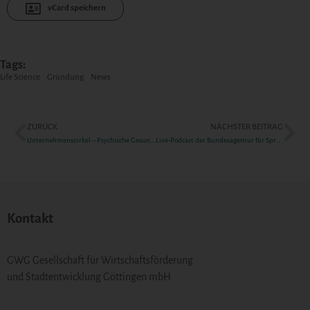
vCard speichern
Tags:
Life Science
Gründung
News
ZURÜCK
NÄCHSTER BEITRAG
Unternehmenszirkel – Psychische Gesundheit in Unternehmen
Live-Podcast der Bundesagentur für Sprunginnovationen SPRIND
Kontakt
GWG Gesellschaft für Wirtschaftsförderung
und Stadtentwicklung Göttingen mbH