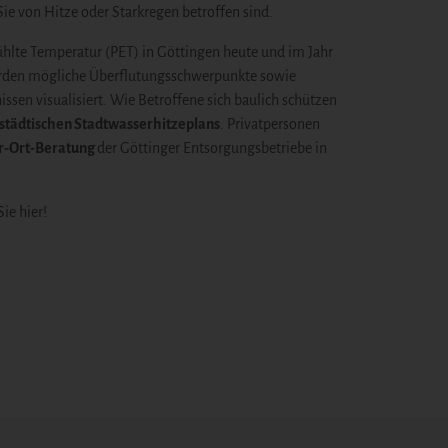
ie von Hitze oder Starkregen betroffen sind.
fühlte Temperatur (PET) in Göttingen heute und im Jahr
den mögliche Überflutungsschwerpunkte sowie
ssen visualisiert. Wie Betroffene sich baulich schützen
städtischen Stadtwasserhitzeplans
. Privatpersonen
r-Ort-Beratung
der Göttinger Entsorgungsbetriebe in
ie hier!