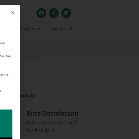
Mit diesem Button wird der Dialog geschlossen. Seine Funktionalität ist identisch mit der
 Medien & Events
Über uns
iese
Sie Ihre
 können
n.
nlicher Kontakt
n kann. Die erste Service-Gruppe ist essenziell und kann nicht abgewählt w
Birte Dortelmann
Unternehmensservice und
Nachhaltigkeit