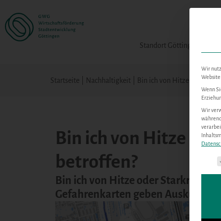
Standort Göttingen
Wir nutz
Website 
Startseite
|
Nachhaltigkeit
|
Bin ich von Hitze oder Star
Wenn Sie
Erziehun
Wir verw
während 
verarbei
Bin ich von Hitze od
Inhalts
Datensc
betroffen?
Es fol
Bin ich von Hitze oder Starkregen 
Gefahrenkarten geben Auskunft au