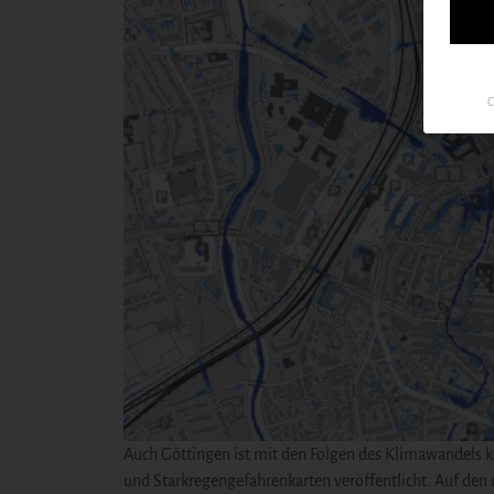
C
Auch Göttingen ist mit den Folgen des Klimawandels ko
und Starkregengefahrenkarten veröffentlicht. Auf den 