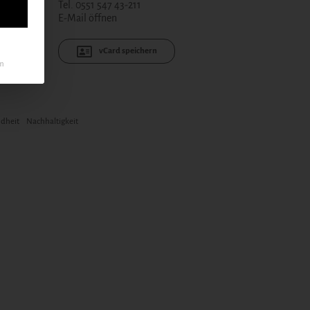
Tel. 0551 547 43-211
E-Mail öffnen
vCard speichern
um
dheit
Nachhaltigkeit