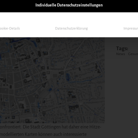
Individuelle Datenschutzeinstellungen
ookie-Details
Datenschutzerklärung
Impress
Tags:
News
Gesun
nfrontiert. Die Stadt Göttingen hat daher eine Hitze-
modellierten Karten können auch interessierte