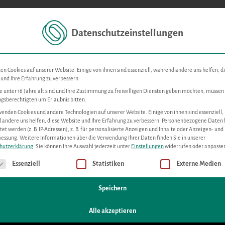
Datenschutzeinstellungen
Für Unternehmen
Für Startups
Immobilien
News,
en Cookies auf unserer Website. Einige von ihnen sind essenziell, während andere uns helfen, d
und Ihre Erfahrung zu verbessern.
kregen betroffen?
 unter 16 Jahre alt sind und Ihre Zustimmung zu freiwilligen Diensten geben möchten, müssen 
gsberechtigten um Erlaubnis bitten.
enden Cookies und andere Technologien auf unserer Website. Einige von ihnen sind essenziell,
andere uns helfen, diese Website und Ihre Erfahrung zu verbessern.
Personenbezogene Daten
tet werden (z. B. IP-Adressen), z. B. für personalisierte Anzeigen und Inhalte oder Anzeigen- und
er Starkregen
messung.
Weitere Informationen über die Verwendung Ihrer Daten finden Sie in unserer
hutzerklärung
.
Sie können Ihre Auswahl jederzeit unter
Einstellungen
widerrufen oder anpasse
Ihr persö
gt eine Liste der Service-Gruppen, für die eine Einwilligung erteilt werde
Essenziell
Statistiken
Externe Medien
betroffen? Städtische
Speichern
ch für interessierte Unternehmen!
Alle akzeptieren