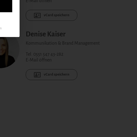
E-Mail öffnen
vCard speichern
um
Denise Kaiser
Kommunikation & Brand Management
Tel. 0551 547 43-282
E-Mail öffnen
vCard speichern