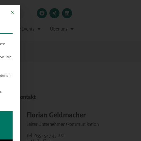
Mit diesem Button wird der Dialog geschlossen. Seine Funktionalität ist identisch mit der
 Medien & Events
Über uns
iese
Sie Ihre
 können
n.
nlicher Kontakt
n kann. Die erste Service-Gruppe ist essenziell und kann nicht abgewählt w
Florian Geldmacher
Leiter Unternehmenskommunikation
Tel. 0551 547 43-281